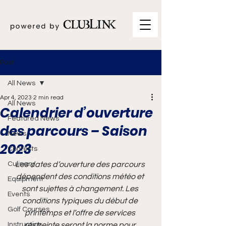
Post
All News
Apr 4, 2023
2 min read
All News
Calendrier d’ouverture
Featured News
des parcours – Saison
News
2023
Contests
Culinary
Les dates d’ouverture des parcours 
dépendent des conditions météo et 
Equipment
sont sujettes à changement. Les 
Events
conditions typiques du début de 
Golf Courses
printemps et l’offre de services 
Instruction
restreinte seront la norme pour 